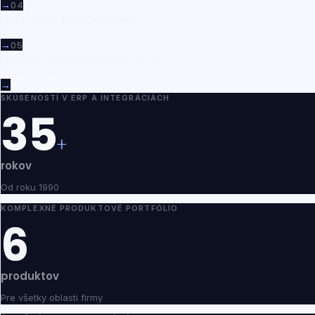
→
04
Hardware & zariadenia
Hardware
→
05
Backup & Disaster Recovery
Záloha a obnova
→
SKÚSENOSTÍ V ERP A INTEGRÁCIÁCH
35
+
rokov
Od roku 1990
KOMPLEXNÉ PRODUKTOVÉ PORTFÓLIO
6
produktov
Pre všetky oblasti firmy