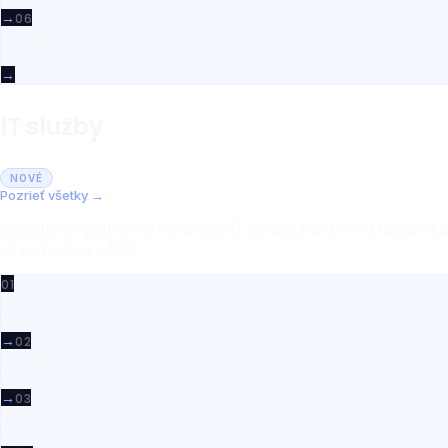
Custom development · Od A po Z
→
06
Školenia
Praktické tréningy · SK / EN
→
IT služby
NOVÉ
Pozrieť všetky →
Rozširujeme portfólio o kompletnú IT infraštruktúru — od helpdesku
až po backup a NIS2.
01
IT Outsourcing
IT Služby
→
02
Cybersecurity
Bezpečnosť
→
03
Sieťová infraštruktúra
Sieť