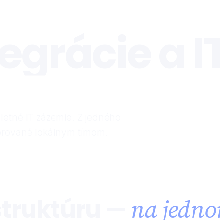
tegrácie a I
letné IT zázemie. Z jedného
orované lokálnym tímom.
aštruktúru —
na jedno