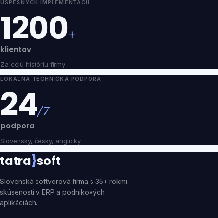
ÚSPEŠNÝCH IMPLEMENTÁCIÍ
1200
+
klientov
Za celú históriu firmy
LOKÁLNA TECHNICKÁ PODPORA
24
/7
podpora
Slovensky, česky, anglicky
tatra
}
soft
Slovenská softvérová firma s 35+ rokmi
skúseností v ERP a podnikových
aplikáciách.