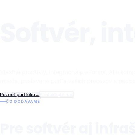
Softvér, in
Vlastné produkty, integračná platforma, AI a komp
miesta, postavené podľa vašich procesov a podp
Pozrieť portfólio
→
Kontaktujte nás
ČO DODÁVAME
Pre softvér aj infr