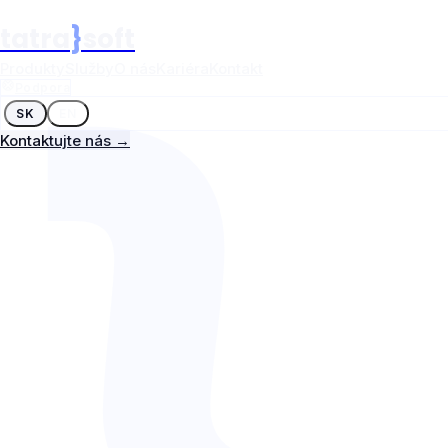
tatra
}
soft
Produkty
Služby
O nás
Kariéra
Kontakt
Podpora
SK
EN
Kontaktujte nás →