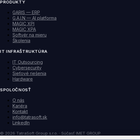
PRODUKTY
GARIS — ERP
G.A.I.N — AI platforma
MAGIC XPI
MAGIC XPA
Softvér na mieru
Školenia
IT INFRAŠTRUKTÚRA
IT Outsourcing
Cybersecurity
Sieťové riešenia
Hardware
SPOLOČNOSŤ
O nás
Kariéra
Kontakt
info@tatrasoft.sk
LinkedIn
©
2026
TatraSoft Group s.r.o. ·
Súčasť IMET GROUP