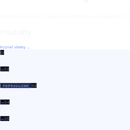
Vlastné produkty, integračná platforma a kompletné IT 
Produkty
Pozrieť všetky →
01
GARIS — ERP systém
ERP systém · Financie · Sklad · Výroba
→
02
G.A.I.N — AI platforma
Interná AI platforma · Bezpečne
03
PRIPRAVUJEME
MAGIC XPI — Integrácie
Integračná platforma · Enterprise
→
04
MAGIC XPA — Business apps
Low-code business apps
→
05
Softvér na mieru